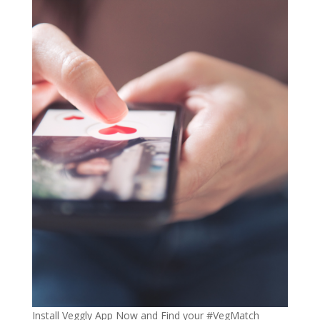
Install Veggly App Now and Find your #VegMatch