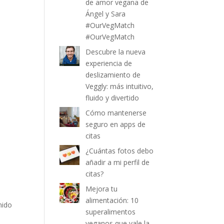
de amor vegana de
Ángel y Sara
#OurVegMatch
#OurVegMatch
Descubre la nueva
experiencia de
deslizamiento de
Veggly: más intuitivo,
fluido y divertido
Cómo mantenerse
seguro en apps de
citas
¿Cuántas fotos debo
añadir a mi perfil de
citas?
Mejora tu
alimentación: 10
nido
superalimentos
veganos que vale la