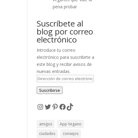
pena probar
Suscríbete al
blog por correo
electrónico
Introduce tu correo
electrónico para suscribirte a
este blog y recibir avisos de
nuevas entradas.
Dirección
de
Suscribirse
correo
electrónico
Instagram
Twitter
Pinterest
Facebook
TikTok
amigos
App Vegano
ciudades
consejos