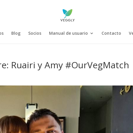
os
Blog
Socios
Manual de usuario
Contacto
V
re: Ruairi y Amy #OurVegMatch