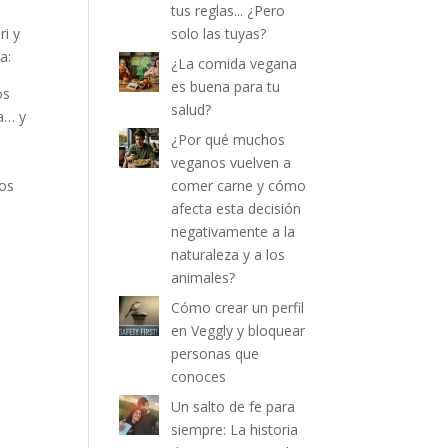
tus reglas... ¿Pero
ri y
solo las tuyas?
a:
¿La comida vegana
es buena para tu
os
salud?
a… y
¿Por qué muchos
veganos vuelven a
mos
comer carne y cómo
afecta esta decisión
negativamente a la
naturaleza y a los
animales?
Cómo crear un perfil
en Veggly y bloquear
personas que
conoces
Un salto de fe para
siempre: La historia