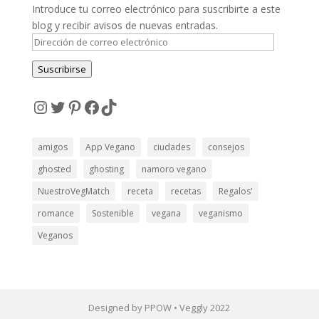
Introduce tu correo electrónico para suscribirte a este
blog y recibir avisos de nuevas entradas.
Dirección
de
Suscribirse
correo
electrónico
Instagram
Twitter
Pinterest
Facebook
TikTok
amigos
App Vegano
ciudades
consejos
ghosted
ghosting
namoro vegano
NuestroVegMatch
receta
recetas
Regalos'
romance
Sostenible
vegana
veganismo
Veganos
Designed by PPOW • Veggly 2022