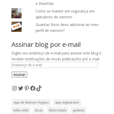
e Divertida
Como se manter em segurança em
aplicativos de namoro
Quantas fotos devo adicionar ao meu
perfil de namoro?
Assinar blog por e-mail
Digite seu endereço de e-mail para assinar este blog e
receber notificações de novas publicações por e-mail.
Endereço
de
Assinar
e-
mail
Instagram
Twitter
Pinterest
Facebook
TikTok
App de Namoro Vegano
app vegetariano
billie eilish
dicas
Efeito Estufa
gelatina