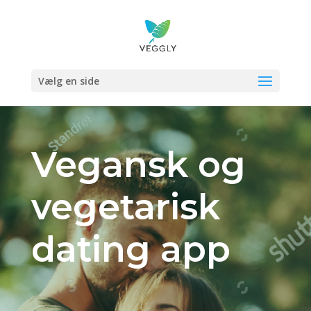
Vælg en side
Vegansk og
vegetarisk
dating app