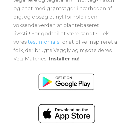
veganere og vegetarer! Find, Veg-Match
og chat med grøntsager i nærheden af ​​
dig, og opsøg et nyt forhold i den
voksende verden af ​​plantebaseret
livsstil! For godt til at være sandt? Tjek
vores
testimonials
for at blive inspireret af
folk, der brugte Veggly og mødte deres
Veg-Matches!
Installer nu!