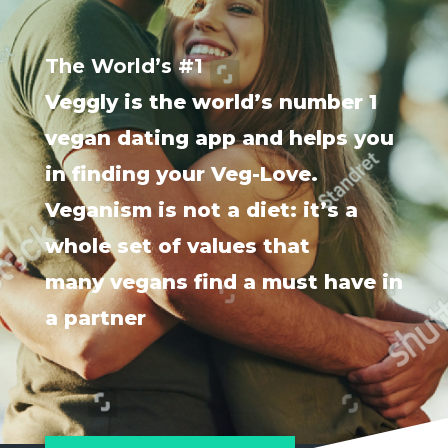
The World’s #1
Veggly is the world’s number 1
vegan dating app and helps you
in finding your Veg-Love.
Veganism is not a diet: it’s a
whole set of values that
many vegans find a must have in
a partner