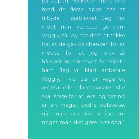
på appen, hvilket er mere end
hvad de fleste apps har at
tilbyde i øjeblikket.
Jeg har
mødt min kæreste gennem
Veggly, så jeg har dem at takke
for, at de gav os chancen for at
mødes, for at jeg blev så
håbløst og sindssygt forelsket i
ham.
Jeg vil klart anbefale
Veggly, hvis du er veganer,
vegetar eller plantebaseret.
Alle
skal spise for at leve, og dating
er en meget bedre oplevelse,
når man kan blive enige om
noget, man skal gøre hver dag.”