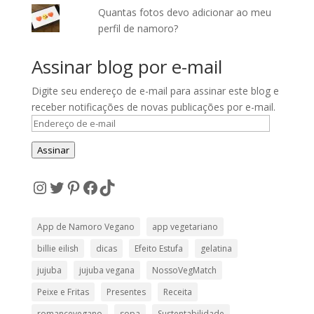
Quantas fotos devo adicionar ao meu
perfil de namoro?
Assinar blog por e-mail
Digite seu endereço de e-mail para assinar este blog e
receber notificações de novas publicações por e-mail.
Endereço
de
Assinar
e-
mail
Instagram
Twitter
Pinterest
Facebook
TikTok
App de Namoro Vegano
app vegetariano
billie eilish
dicas
Efeito Estufa
gelatina
jujuba
jujuba vegana
NossoVegMatch
Peixe e Fritas
Presentes
Receita
romancevegano
sopa
Sustentabilidade