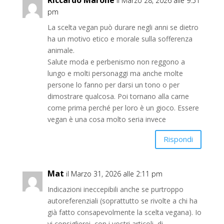
il Marzo 28, 2026 alle 9:51
pm
La scelta vegan può durare negli anni se dietro
ha un motivo etico e morale sulla sofferenza
animale.
Salute moda e perbenismo non reggono a
lungo e molti personaggi ma anche molte
persone lo fanno per darsi un tono o per
dimostrare qualcosa. Poi tornano alla carne
come prima perché per loro è un gioco. Essere
vegan è una cosa molto seria invece
Rispondi
Mat
il Marzo 31, 2026 alle 2:11 pm
Indicazioni ineccepibili anche se purtroppo
autoreferenziali (soprattutto se rivolte a chi ha
già fatto consapevolmente la scelta vegana). Io
vi consiglierei, con i vostri articoli, di