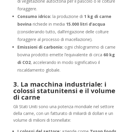
di vegetazione autoctona per il pascolo o le colture
foraggere.
Consumo idrico:
la produzione di
1 kg di carne
bovina
richiede in media
15.000 litri d’acqua
(considerando tutto, dall’irrigazione delle colture
foraggere al processo di macellazione).
Emissioni di carbonio:
ogni chilogrammo di carne
bovina prodotto emette l’equivalente di circa
60 kg
di CO2
, accelerando in modo significativo il
riscaldamento globale.
3. La macchina industriale: i
colossi statunitensi e il volume
di carne
Gli Stati Uniti sono una potenza mondiale nel settore
della carne, con un fatturato di miliardi di dollari e un
volume di milioni di tonnellate:
I colossi del settore:
aziende come
Tyson Foods
,