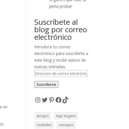
pena probar
Suscríbete al
blog por correo
electrónico
Introduce tu correo
electrónico para suscribirte a
este blog y recibir avisos de
nuevas entradas.
Dirección
de
Suscribirse
correo
electrónico
Instagram
Twitter
Pinterest
Facebook
TikTok
ha un
amigos
App Vegano
os
ciudades
consejos