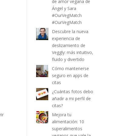
de amor vegana de
Ángel y Sara
#OurVegMatch
#OurVegMatch
Descubre la nueva
experiencia de
deslizamiento de
Veggly: más intuitivo,
fluido y divertido
Cómo mantenerse
seguro en apps de
citas
¿Cuántas fotos debo
añadir a mi perfil de
citas?
ir
Mejora tu
alimentación: 10
superalimentos
veganos que vale la