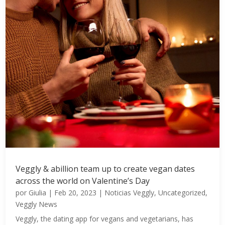
Veggly & abillion team up to create vegan dates
across the world on Valentine’s Day
por
Giulia
|
Feb 20, 2023
|
Noticias Veggly
,
Uncategorized
,
Veggly News
Veggly, the dating app for vegans and vegetarians, has