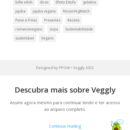
billie eilish
dicas
Efeito Estufa
gelatina
jujuba
jujuba vegana
NossoVegMatch
Peixe e Fritas
Presentes
Receita
romancevegano
sopa
Sustentabilidade
sustentável
Vegano
Designed by PPOW • Veggly 2022
Descubra mais sobre Veggly
Assine agora mesmo para continuar lendo e ter acesso
ao arquivo completo.
Continue reading