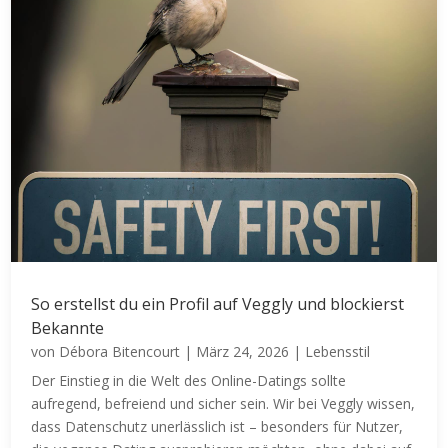
So erstellst du ein Profil auf Veggly und blockierst
Bekannte
von
Débora Bitencourt
|
März 24, 2026
|
Lebensstil
Der Einstieg in die Welt des Online-Datings sollte
aufregend, befreiend und sicher sein. Wir bei Veggly wissen,
dass Datenschutz unerlässlich ist – besonders für Nutzer,