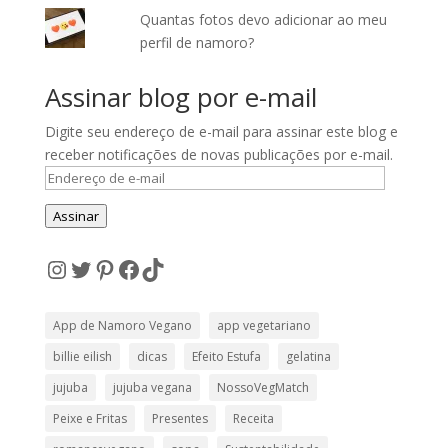
Quantas fotos devo adicionar ao meu
perfil de namoro?
Assinar blog por e-mail
Digite seu endereço de e-mail para assinar este blog e
receber notificações de novas publicações por e-mail.
Endereço
de
Assinar
e-
mail
Instagram
Twitter
Pinterest
Facebook
TikTok
App de Namoro Vegano
app vegetariano
billie eilish
dicas
Efeito Estufa
gelatina
jujuba
jujuba vegana
NossoVegMatch
Peixe e Fritas
Presentes
Receita